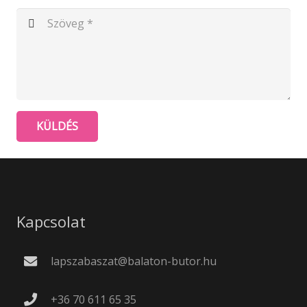
KÜLDÉS
Kapcsolat
lapszabaszat@balaton-butor.hu
+36 70 611 65 35