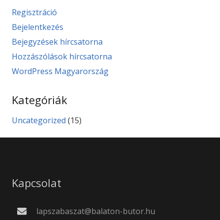
Regisztráció
Bejelentkezés
Bejegyzések hírcsatorna
Hozzászólások hírcsatorna
WordPress Magyarország
Kategóriák
Uncategorized
(15)
Kapcsolat
lapszabaszat@balaton-butor.hu