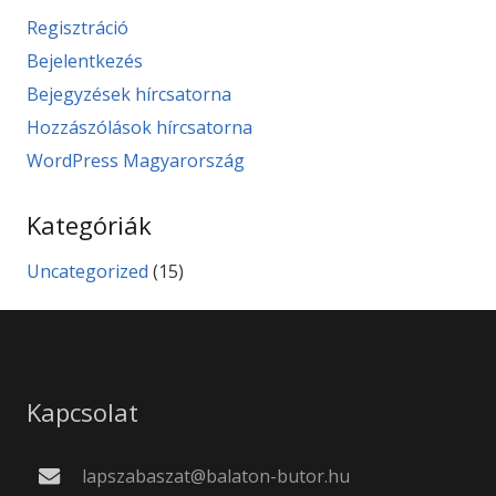
Regisztráció
Bejelentkezés
Bejegyzések hírcsatorna
Hozzászólások hírcsatorna
WordPress Magyarország
Kategóriák
Uncategorized
(15)
Kapcsolat
lapszabaszat@balaton-butor.hu